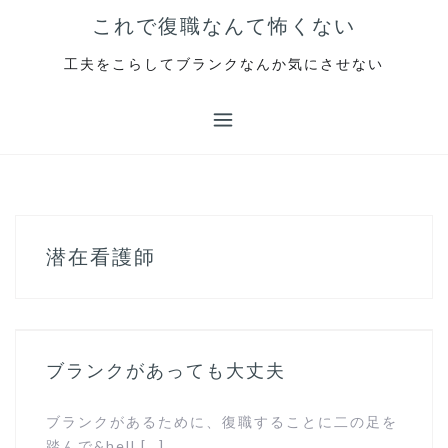
コ
これで復職なんて怖くない
ン
テ
工夫をこらしてブランクなんか気にさせない
ン
ツ
へ
ス
キ
ッ
プ
潜在看護師
ブランクがあっても大丈夫
ブランクがあるために、復職することに二の足を
踏んで&hell […]